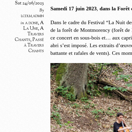
Sat 24/06/2023
Samedi 17 juin 2023
,
dans la Forê
By
lcdlm_admin
Dans le cadre du Festival “La Nuit des
a done
,
A
in
La Une
,
A
de la forêt de Montmorency (forêt de 
Travers
ce concert en sous-bois et… aux capri
Chants
,
Passé
à Travers
abri s’est imposé. Les extraits d’œuvr
Chants
battante et rafales de vents). Ces mom