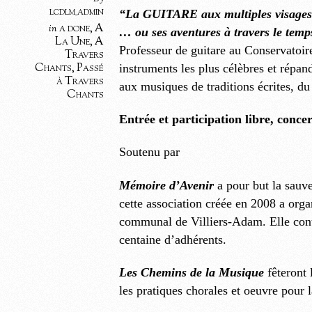
lcdlm_admin
“La GUITARE aux multiples visag
a done
,
A
in
… ou ses aventures à travers le temp
La Une
,
A
Professeur de guitare au Conservatoi
Travers
Chants
,
Passé
instruments les plus célèbres et répa
à Travers
aux musiques de traditions écrites, 
Chants
Entrée et participation libre, conc
Soutenu par
Mémoire d’Avenir
a pour but la sauve
cette association créée en 2008 a org
communal de Villiers-Adam. Elle contin
centaine d’adhérents.
Les Chemins de la Musique
fêteront 
les pratiques chorales et oeuvre pour 