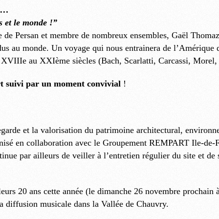
es…
s et le monde !”
re de Persan et membre de nombreux ensembles, Gaël Thomazo n
ndus au monde. Un voyage qui nous entrainera de l’Amérique d
du XVIIIe au XXIème siècles (Bach, Scarlatti, Carcassi, Mor
ert suivi par un moment convivial
!
garde et la valorisation du patrimoine architectural, environne
anisé en collaboration avec le Groupement REMPART Ile-de-Fra
ue par ailleurs de veiller à l’entretien régulier du site et de
leurs 20 ans cette année (le dimanche 26 novembre prochain à
la diffusion musicale dans la Vallée de Chauvry.