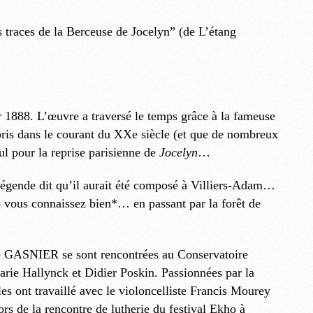
 traces de la Berceuse de Jocelyn” (de L’étang
r 1888. L’œuvre a traversé le temps grâce à la fameuse
epris dans le courant du XXe siècle (et que de nombreux
ul pour la reprise parisienne de
Jocelyn
…
a légende dit qu’il aurait été composé à Villiers-Adam…
e vous connaissez bien*… en passant par la forêt de
SNIER se sont rencontrées au Conservatoire
arie Hallynck et Didier Poskin. Passionnées par la
t travaillé avec le violoncelliste Francis Mourey
rs de la rencontre de lutherie du festival Ekho à