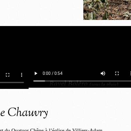
de Chauvry
rt du Quatuor Chêne à l’église de Villiers-Adam