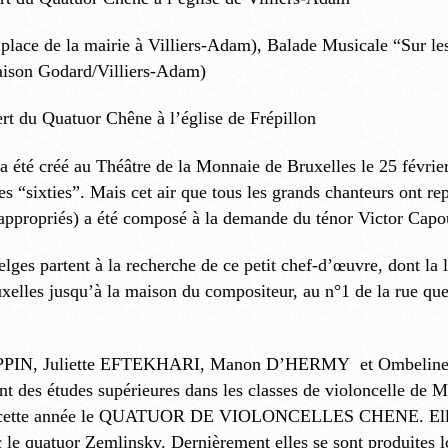
ace de la mairie à Villiers-Adam), Balade Musicale “Sur les
aison Godard/Villiers-Adam)
rt du Quatuor Chêne à l’église de Frépillon
 été créé au Théâtre de la Monnaie de Bruxelles le 25 févrie
es “sixties”. Mais cet air que tous les grands chanteurs ont r
i appropriés) a été composé à la demande du ténor Victor Capo
elges partent à la recherche de ce petit chef-d’œuvre, dont l
xelles jusqu’à la maison du compositeur, au n°1 de la rue qu
PIN, Juliette EFTEKHARI, Manon D’HERMY et Ombeline GA
nt des études supérieures dans les classes de violoncelle de M
é cette année le QUATUOR DE VIOLONCELLES CHENE. Elles on
c le quatuor Zemlinsky. Dernièrement elles se sont produites lo