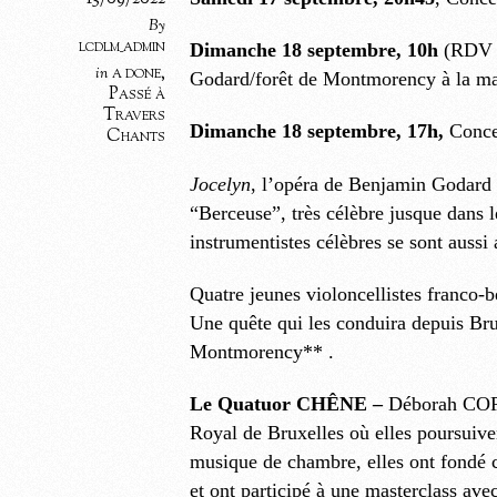
By
lcdlm_admin
Dimanche 18 septembre, 10h
(RDV pl
a done
,
in
Godard/forêt de Montmorency à la m
Passé à
Travers
Dimanche 18 septembre, 17h,
Conce
Chants
Jocelyn
, l’opéra de Benjamin Godard a
“Berceuse”, très célèbre jusque dans l
instrumentistes célèbres se sont auss
Quatre jeunes violoncellistes franco-b
Une quête qui les conduira depuis Bru
Montmorency** .
Le Quatuor CHÊNE –
Déborah COP
Royal de Bruxelles où elles poursuive
musique de chambre, elles ont fond
et ont participé à une masterclass ave