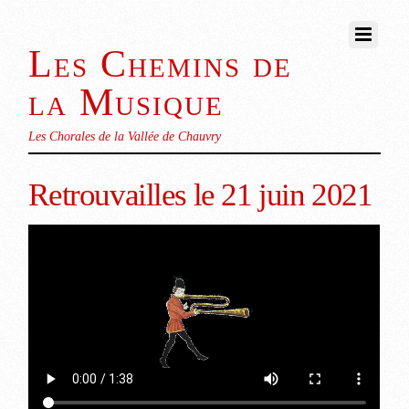
Les Chemins de
la Musique
Les Chorales de la Vallée de Chauvry
Retrouvailles le 21 juin 2021