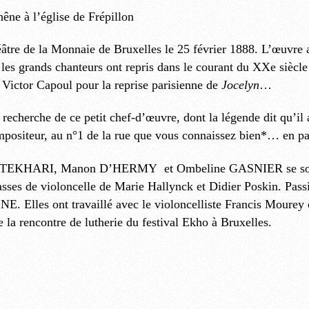
ne à l’église de Frépillon
âtre de la Monnaie de Bruxelles le 25 février 1888. L’œuvre a
s les grands chanteurs ont repris dans le courant du XXe siècl
 Victor Capoul pour la reprise parisienne de
Jocelyn
…
la recherche de ce petit chef-d’œuvre, dont la légende dit qu’
mpositeur, au n°1 de la rue que vous connaissez bien*… en p
FTEKHARI, Manon D’HERMY et Ombeline GASNIER se sont r
lasses de violoncelle de Marie Hallynck et Didier Poskin. Pas
 ont travaillé avec le violoncelliste Francis Mourey et o
 la rencontre de lutherie du festival Ekho à Bruxelles.