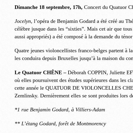
Dimanche 18 septembre, 17h,
Concert du Quatuor Chê
Jocelyn
, l’opéra de Benjamin Godard a été créé au Thé
célèbre jusque dans les “sixties”. Mais cet air que tou
aussi appropriés) a été composé à la demande du ténor
Quatre jeunes violoncellistes franco-belges partent à 
les conduira depuis Bruxelles jusqu’à la maison du co
Le Quatuor CHÊNE –
Déborah COPPIN, Juliette E
où elles poursuivent des études supérieures dans les c
cette année le QUATUOR DE VIOLONCELLES CHENE. Elles
Zemlinsky. Dernièrement elles se sont produites lors de
*1 rue Benjamin Godard, à Villiers-Adam
** L’étang Godard, forêt de Montmorency